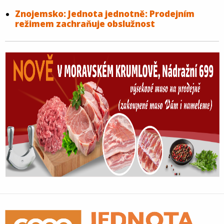
Znojemsko: Jednota jednotně: Prodejním
režimem zachraňuje obslužnost