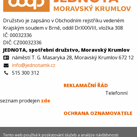
Družstvo je zapsáno v Obchodním rejstříku vedeném
Krajským soudem v Brně, oddíl DrXXXVIII, vložka 308
IČ: 00032336
DIČ: CZ00032336
JEDNOTA, spotřební družstvo, Moravský Krumlov
náměstí T. G. Masaryka 28, Moravský Krumlov 672 12
info@jednotamk.cz
515 300 312
REKLAMAČNÍ ŘÁD
Telefonní
seznam prodejen
zde
O
CHRANA OZNAMOVATELE
Tento web používá k poskytování služeb a analýze návštěvnosti