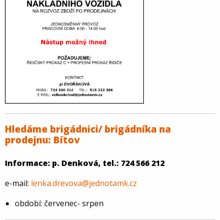
Hledáme brigádnici/ brigádníka na
prodejnu: Bítov
Informace: p. Denková, tel.: 724 566 212
e-mail:
lenka.drevova@jednotamk.cz
období: červenec- srpen