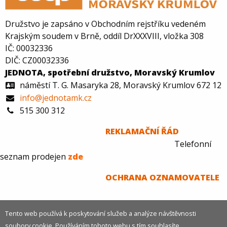
Družstvo je zapsáno v Obchodním rejstříku vedeném
Krajským soudem v Brně, oddíl DrXXXVIII, vložka 308
IČ: 00032336
DIČ: CZ00032336
JEDNOTA, spotřební družstvo, Moravský Krumlov
náměstí T. G. Masaryka 28, Moravský Krumlov 672 12
info@jednotamk.cz
515 300 312
REKLAMAČNÍ ŘÁD
Telefonní
seznam prodejen
zde
O
CHRANA OZNAMOVATELE
Tento web používá k poskytování služeb a analýze návštěvnosti
soubory cookie. Používáním tohoto webu s tím souhlasíte.