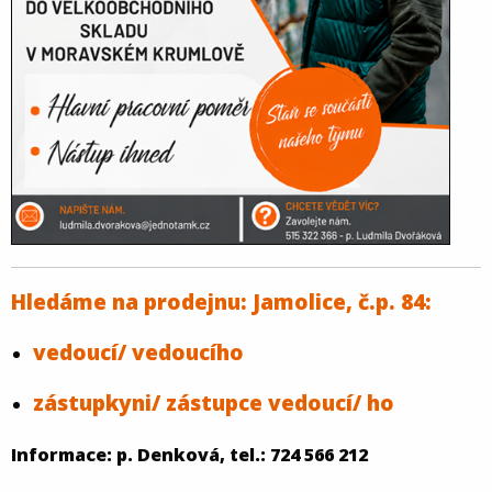
Hledáme na prodejnu: Jamolice, č.p. 84:
vedoucí/ vedoucího
zástupkyni/ zástupce vedoucí/ ho
Informace: p. Denková, tel.: 724 566 212