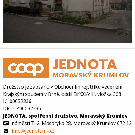
Družstvo je zapsáno v Obchodním rejstříku vedeném
Krajským soudem v Brně, oddíl DrXXXVIII, vložka 308
IČ: 00032336
DIČ: CZ00032336
JEDNOTA, spotřební družstvo, Moravský Krumlov
náměstí T. G. Masaryka 28, Moravský Krumlov 672 12
info@jednotamk.cz