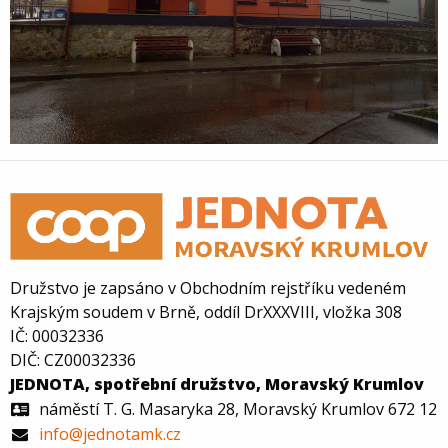
Družstvo je zapsáno v Obchodním rejstříku vedeném
Krajským soudem v Brně, oddíl DrXXXVIII, vložka 308
IČ: 00032336
DIČ: CZ00032336
JEDNOTA, spotřební družstvo, Moravský Krumlov
náměstí T. G. Masaryka 28, Moravský Krumlov 672 12
info@jednotamk.cz