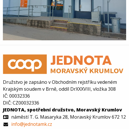
Družstvo je zapsáno v Obchodním rejstříku vedeném
Krajským soudem v Brně, oddíl DrXXXVIII, vložka 308
IČ: 00032336
DIČ: CZ00032336
JEDNOTA, spotřební družstvo, Moravský Krumlov
náměstí T. G. Masaryka 28, Moravský Krumlov 672 12
info@jednotamk.cz