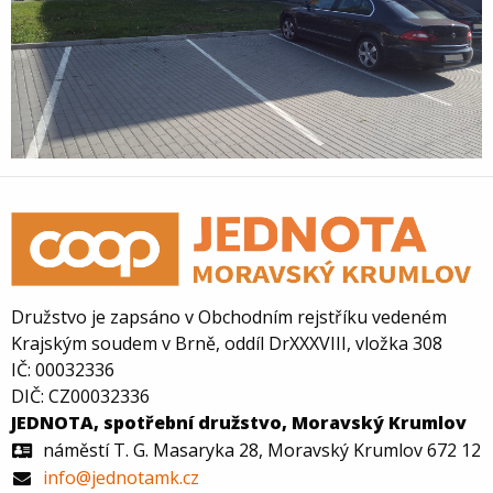
Družstvo je zapsáno v Obchodním rejstříku vedeném
Krajským soudem v Brně, oddíl DrXXXVIII, vložka 308
IČ: 00032336
DIČ: CZ00032336
JEDNOTA, spotřební družstvo, Moravský Krumlov
náměstí T. G. Masaryka 28, Moravský Krumlov 672 12
info@jednotamk.cz