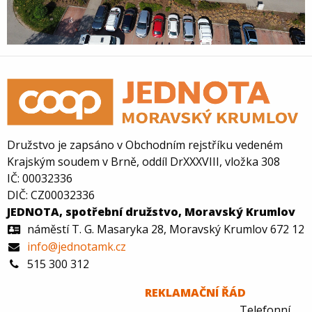
Družstvo je zapsáno v Obchodním rejstříku vedeném
Krajským soudem v Brně, oddíl DrXXXVIII, vložka 308
IČ: 00032336
DIČ: CZ00032336
JEDNOTA, spotřební družstvo, Moravský Krumlov
náměstí T. G. Masaryka 28, Moravský Krumlov 672 12
info@jednotamk.cz
515 300 312
REKLAMAČNÍ ŘÁD
Telefonní