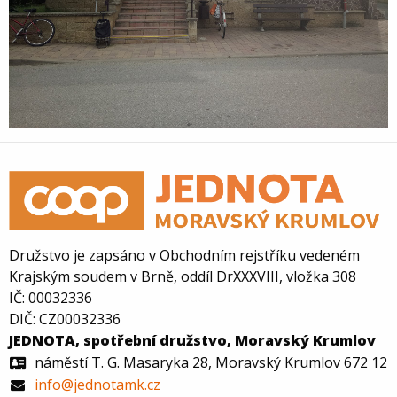
Družstvo je zapsáno v Obchodním rejstříku vedeném
Krajským soudem v Brně, oddíl DrXXXVIII, vložka 308
IČ: 00032336
DIČ: CZ00032336
JEDNOTA, spotřební družstvo, Moravský Krumlov
náměstí T. G. Masaryka 28, Moravský Krumlov 672 12
info@jednotamk.cz