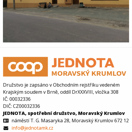
Družstvo je zapsáno v Obchodním rejstříku vedeném
Krajským soudem v Brně, oddíl DrXXXVIII, vložka 308
IČ: 00032336
DIČ: CZ00032336
JEDNOTA, spotřební družstvo, Moravský Krumlov
náměstí T. G. Masaryka 28, Moravský Krumlov 672 12
info@jednotamk.cz