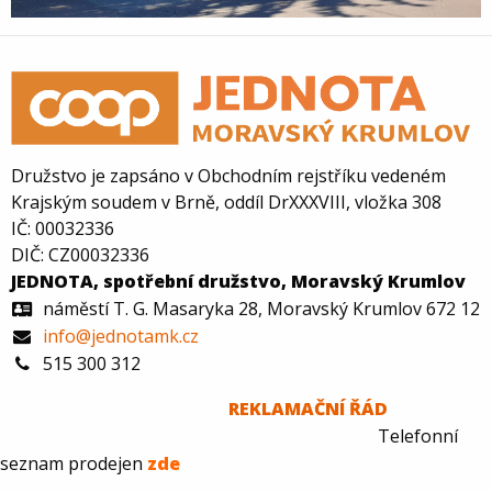
Družstvo je zapsáno v Obchodním rejstříku vedeném
Krajským soudem v Brně, oddíl DrXXXVIII, vložka 308
IČ: 00032336
DIČ: CZ00032336
JEDNOTA, spotřební družstvo, Moravský Krumlov
náměstí T. G. Masaryka 28, Moravský Krumlov 672 12
info@jednotamk.cz
515 300 312
REKLAMAČNÍ ŘÁD
Telefonní
seznam prodejen
zde