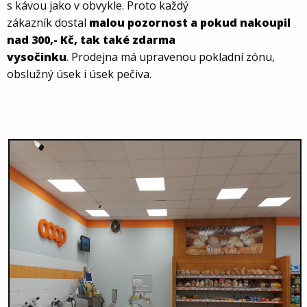
s kávou
j
ako
v obvykle. Proto k
aždý
zákazník
dostal
malou pozornost a pokud nakoupil
nad 300,- Kč, tak také zdarma
vysočinku
.
Prodejna
má
upravenou pokladní zónu,
obslužný úsek
i úsek pečiva
.