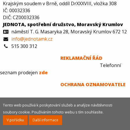
Krajským soudem v Brně, oddíl DrXXXVIII, vložka 308
IČ: 00032336
DIČ: CZ00032336
JEDNOTA, spotřební družstvo, Moravský Krumlov
náměstí T. G. Masaryka 28, Moravský Krumlov 672 12
info@jednotamk.cz
515 300 312
REKLAMAČNÍ ŘÁD
Telefonní
seznam prodejen
zde
O
CHRANA OZNAMOVATELE
Tento web používá k poskytování služeb a analýze návštěvnosti
soubory cookie. Používáním tohoto webu s tím souhlasíte.
© 2026 COOP Jednota spotřební družstvo Moravský Krumlov
V pořádku
Další informace
vytvořilo
Prezentační.info