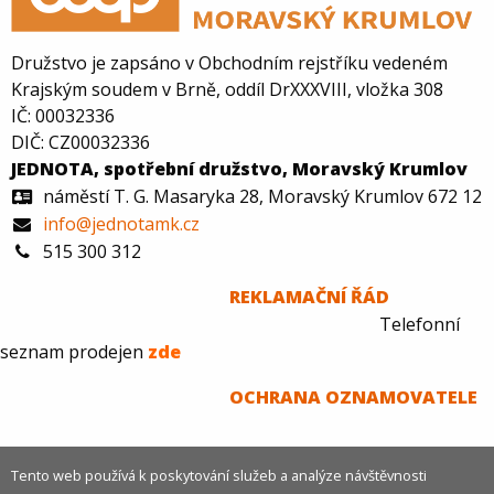
Družstvo je zapsáno v Obchodním rejstříku vedeném
Krajským soudem v Brně, oddíl DrXXXVIII, vložka 308
IČ: 00032336
DIČ: CZ00032336
JEDNOTA, spotřební družstvo, Moravský Krumlov
náměstí T. G. Masaryka 28, Moravský Krumlov 672 12
info@jednotamk.cz
515 300 312
REKLAMAČNÍ ŘÁD
Telefonní
seznam prodejen
zde
O
CHRANA OZNAMOVATELE
Tento web používá k poskytování služeb a analýze návštěvnosti