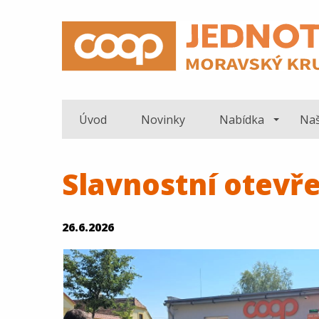
Úvod
Novinky
Nabídka
Naš
Slavnostní otevř
26.6.2026