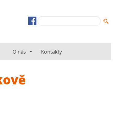
O nás
Kontakty
kově