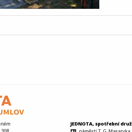
deném
JEDNOTA, spotřební dru
a 308
náměstí T. G. Masaryka 