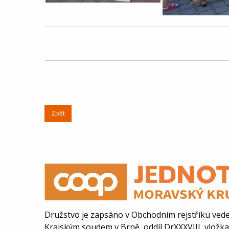
Zpět
Družstvo je zapsáno v Obchodním rejstříku ve
Krajským soudem v Brně, oddíl DrXXXVIII, vložk