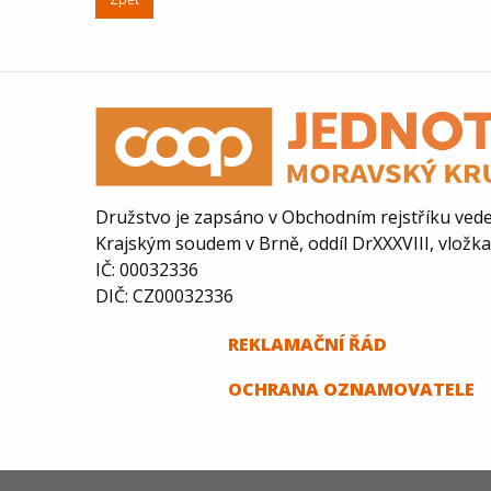
Družstvo je zapsáno v Obchodním rejstříku ve
Krajským soudem v Brně, oddíl DrXXXVIII, vložk
IČ: 00032336
DIČ: CZ00032336
REKLAMAČNÍ ŘÁD
O
CHRANA OZNAMOVATELE