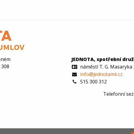
deném
JEDNOTA, spotřební dru
a 308
náměstí T. G. Masaryka 
info@jednotamk.cz
515 300 312
Telefonní se